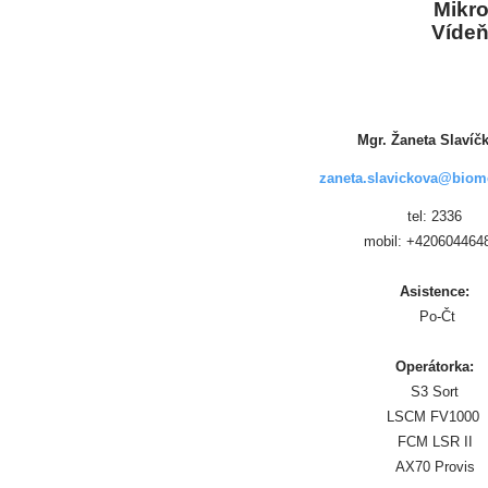
Mikro
Vídeň
Mgr. Žaneta Slavíč
zaneta.slavickova@biom
tel: 2336
mobil: +420604464
Asistence:
Po-Čt
Operátorka:
S3 Sort
LSCM FV1000
FCM LSR II
AX70 Provis