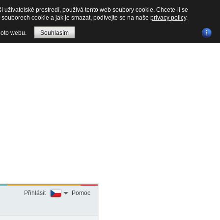
ší uživatelské prostredí, používá tento web soubory cookie. Chcete-li se
 souborech cookie a jak je smazat, podívejte se na naše
privacy policy
.
hoto webu.
Souhlasím