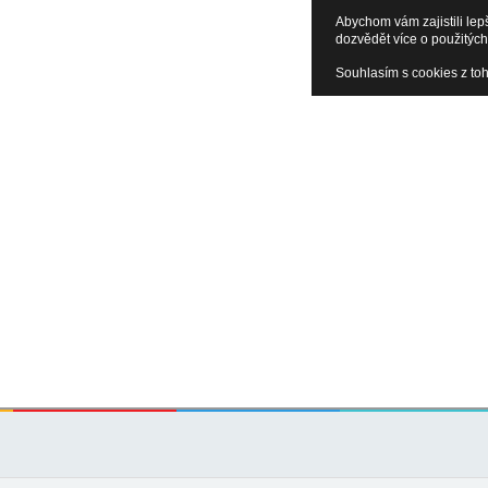
Abychom vám zajistili lep
dozvědět více o použitých
Souhlasím s cookies z to