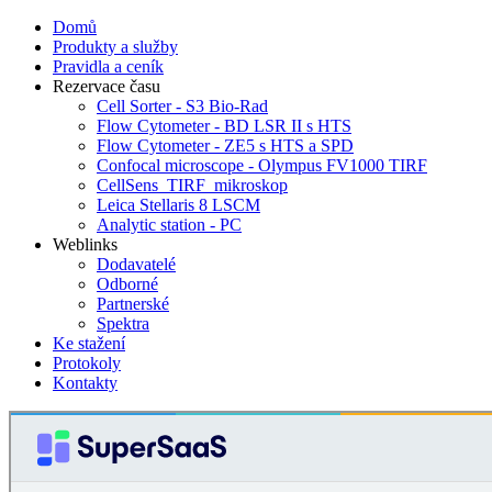
Domů
Produkty a služby
Pravidla a ceník
Rezervace času
Cell Sorter - S3 Bio-Rad
Flow Cytometer - BD LSR II s HTS
Flow Cytometer - ZE5 s HTS a SPD
Confocal microscope - Olympus FV1000 TIRF
CellSens_TIRF_mikroskop
Leica Stellaris 8 LSCM
Analytic station - PC
Weblinks
Dodavatelé
Odborné
Partnerské
Spektra
Ke stažení
Protokoly
Kontakty