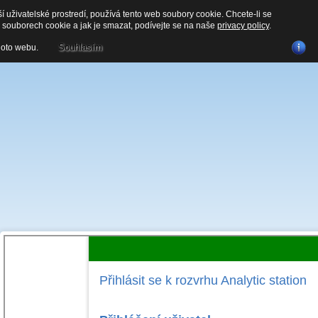
ší uživatelské prostredí, používá tento web soubory cookie. Chcete-li se
DOMŮ
PRODUKTY A SLUŽBY
PRAVIDLA A CENÍK
RE
 souborech cookie a jak je smazat, podívejte se na naše
privacy policy
.
Souhlasím
hoto webu.